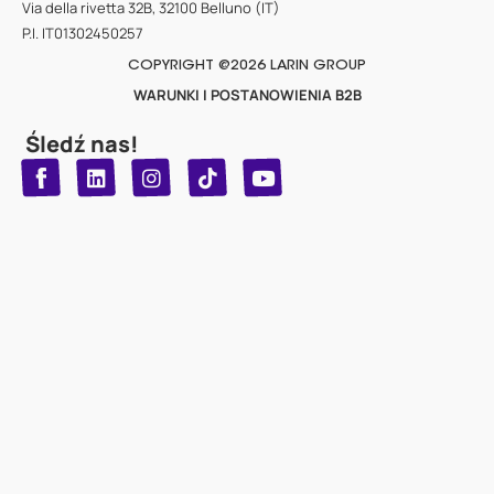
Via della rivetta 32B, 32100 Belluno (IT)
P.I. IT01302450257
COPYRIGHT @2026 LARIN GROUP
WARUNKI I POSTANOWIENIA B2B
Śledź nas!
T
Y
L
I
n
o
i
i
n
u
s
k
k
t
t
t
o
u
e
a
d
g
b
k
e
r
i
n
a
m