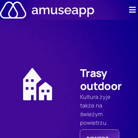
Przejdź
do
treści
Produkt
Cennik
Studia p
Trasy
Kontakt
outdoor
Zasoby
Kultura żyje
także na
świeżym
powietrzu.