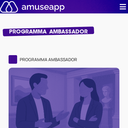
Salta
al
contenuto
Prodotto
PROGRAMMA AMBASSADOR
Pricing
Casi stu
PROGRAMMA AMBASSADOR
Contatti
Risorse