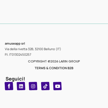
amuseapp
srl
Via della rivetta 32B, 32100 Belluno (IT)
P.I. IT01302450257
COPYRIGHT @2026 LARIN GROUP
TERMS & CONDITION B2B
Seguici!
T
Y
L
I
n
o
i
i
n
u
s
k
k
t
t
t
o
u
e
a
d
g
b
k