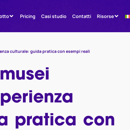
otto
Pricing
Casi studio
Contatti
Risorse
ienza culturale: guida pratica con esempi reali
 musei
sperienza
da pratica con