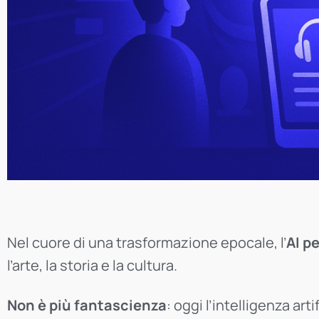
Introduzione
Nel cuore di una trasformazione epocale, l’
AI p
l’arte, la storia e la cultura.
Non è più fantascienza
: oggi l’intelligenza ar