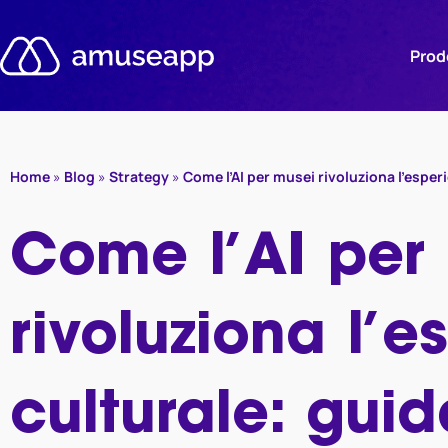
Salta
al
Prod
contenuto
Home
»
Blog
»
Strategy
»
Come l’AI per musei rivoluziona l’esper
Come l’AI per
rivoluziona l’e
culturale: gui